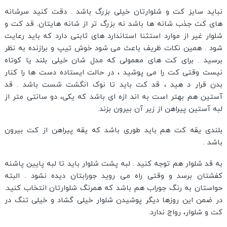
نباید سایز کت و شلوارتان خیلی بزرگ باشد . دقت کنید سرشانه
های کت جذب شانه ها باشد نه بزرگ تر از شانه هایتان. قد کت و
شلوار غیر از موارد استثنا استاندارد های ثابتی دارد که باید رعایت
شود . همین نکات ظریف باعث می شود خوش تیپ و برازنده به نظر
برسید . برای کت های معمولی که مدل شان خیلی بلند یا کوتاه
نیست وقتی کت را می پوشید ، در حالت ایستاده دست ها را کنار
بدن قرار د هید ، قد کت باید تا نوک انگشت شست باشد . قد
آستین هم بهتر است به اند ازه ای باشد که یکی، دو سانتی متر از
لبه آستین پیراهن از زیر آن بیرون بزند.
بلندی یقه کت هم باید طوری باشد که یقه پیراهن از کت بیرون
باشد .
به قد شلوار هم توجه کنید . لبه پشت شلوار باید تا لبه پایین پاشنه
کفشتان برسد و وقتی راه می روید جورابتان دیده نشود . البته
حواستان به رنگ جوراب هم باشد که همرنگ شلوارتان انتخاب کنید.
در ضمن این روزها دیگر پوشیدن شلوار خیلی گشاد و خیلی تنگ در
کت و شلوار، رواج ندارد.