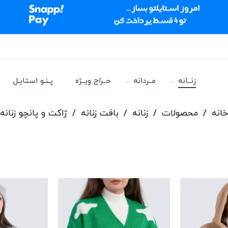
زنــانه
مــردانه
حــراج ویــژه
پـنـو استایـل
خانه
/
محصولات
/
زنانه
/
بافت زنانه
/
ژاکت و پانچو زنانه