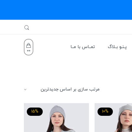
پـنـو بــلاگ
تمــاس با مــا
0
0
15%
10%