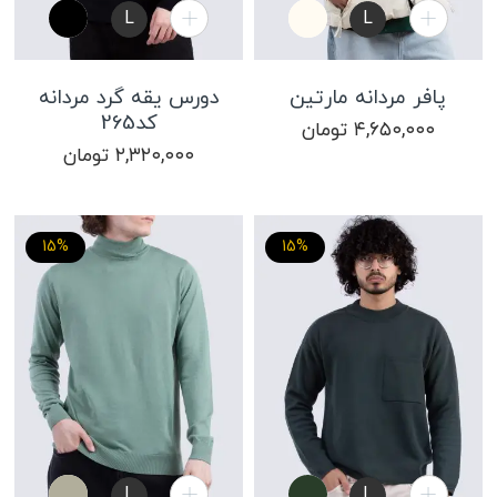
L
L
پافر مردانه مارتین
دورس یقه گرد مردانه
کد265
۴,۶۵۰,۰۰۰
تومان
۲,۳۲۰,۰۰۰
تومان
15%
15%
L
L
XL
M