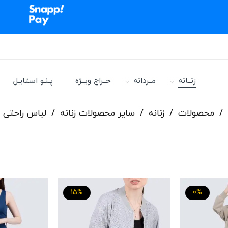
زنــانه
مــردانه
حــراج ویــژه
پـنـو استایـل
/
محصولات
/
زنانه
/
سایر محصولات زنانه
/
لباس راحتی ز
15%
0%
آیتم
تاپ