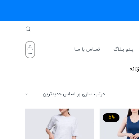
پـنـو بــلاگ
تمــاس با مــا
0
0
نانه
15%